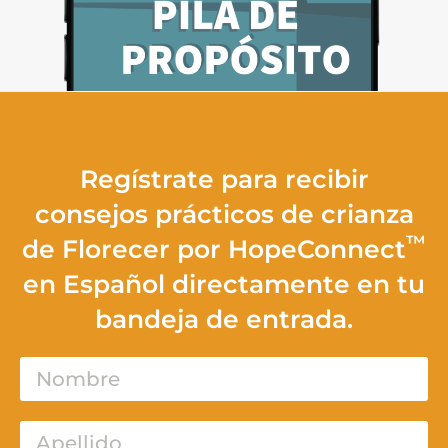
Regístrate para recibir
consejos prácticos de crianza
™
de Florecer por HopeConnect
en Español directamente en tu
bandeja de entrada.