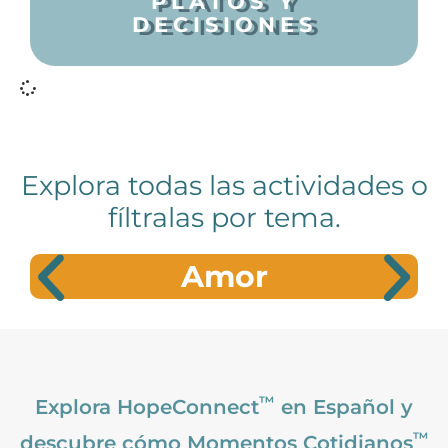
PLATOS Y
DECISIONES
Explora todas las actividades o
fíltralas por tema.
Amor
™
Explora HopeConnect
en Español y
™
descubre cómo Momentos Cotidianos