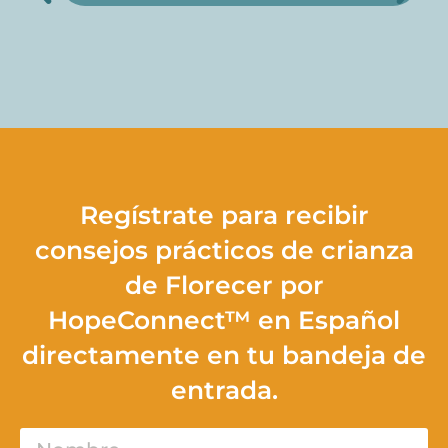
Regístrate para recibir
consejos prácticos de crianza
de Florecer por
HopeConnect™ en Español
directamente en tu bandeja de
entrada.